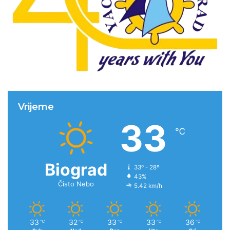
Vrijeme
33
℃
Biograd
33º - 28º
43%
Čisto Nebo
5.42 km/h
33
32
33
33
36
℃
℃
℃
℃
℃