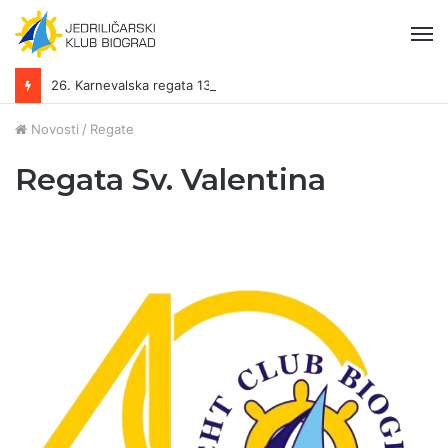
Iz
26. Karnevalska regata 13.-15.02.2026.
Novosti
/
Regate
Regata Sv. Valentina