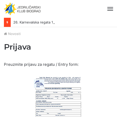
Iz
26. Karnevalska regata 13.-15.02.2026.
Novosti
Prijava
Preuzmite prijavu za regatu / Entry form: