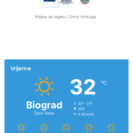
Prijava za regatu / Entry form.jpg
Vrijeme
32
℃
Biograd
32º - 27º
39%
Čisto Nebo
4.58 km/h