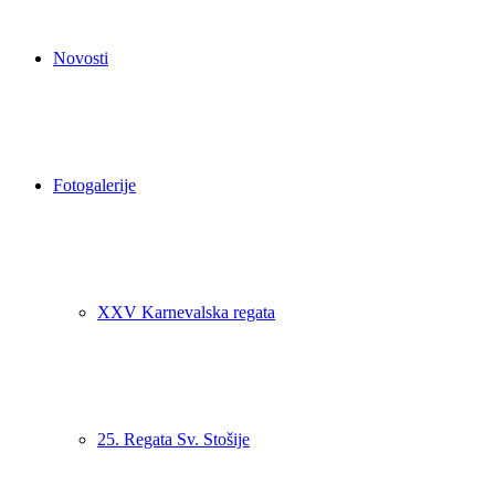
Novosti
Fotogalerije
XXV Karnevalska regata
25. Regata Sv. Stošije