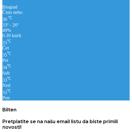
Biograd
Čisto nebo
℃
30
33º - 26º
49%
0.39 km/h
℃
33
Čet
℃
35
Pet
℃
34
Sub
℃
33
Ned
℃
33
Pon
Bilten
Pretplatite se na našu email listu da biste primili
novosti!