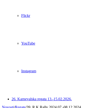
Flickr
YouTube
Instagram
Istaknuto
26. Karnevalska regata 13.-15.02.2026.
Novosti
/
Regate
/
39. R K Rally 2024 07.-08.12.2024.