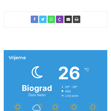
Vrijeme
26
℃
Biograd
33º - 26º
48%
Čisto Nebo
2.55 km/h